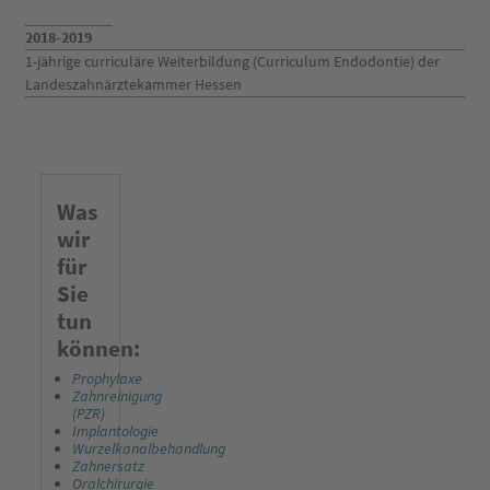
2018-2019
1-jährige curriculäre Weiterbildung (Curriculum Endodontie) der
Landeszahnärztekammer Hessen
Was
wir
für
Sie
tun
können:
Prophylaxe
Zahnreinigung
(PZR)
Implantologie
Wurzelkanalbehandlung
Zahnersatz
Oralchirurgie