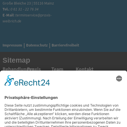
Große Bleiche 23 | 55116 Mainz
Tel.
:
0 61 31 - 22 76 34
E-Mail
:
terminservice@praxis-
weibrich.de
Datenschutz
Barrierefreiheit
Impressum
Sitemap
Behandlungen
Praxis
Team
Kontakt
Prophylaxe
Praxisteam
Prof. Dr. med.
Impressum
Hochwertiger
Unser Service
Dr. med. dent.
Barrierefreiheit
Zahnersatz
für Sie
G. Weibrich
Datenschutz
Implantologie
Wunschtermin
Dr. med. dent.
Sprechzeiten
Astrid Steiner
Knochenaufbauende
Anfahrtsbeschreibungen
Dr. med. dent.
Behandlung
Lea Conrad
Parodontologie
Mainz
ZÄ Christina
Endodontologie
Innenstadt
Hoffmann
Oralchirurgie
Mainz
ZÄ Charlotte
Mund-, Kiefer-
Mombach
Keeler
und
Mainz
Dr. med. dent.