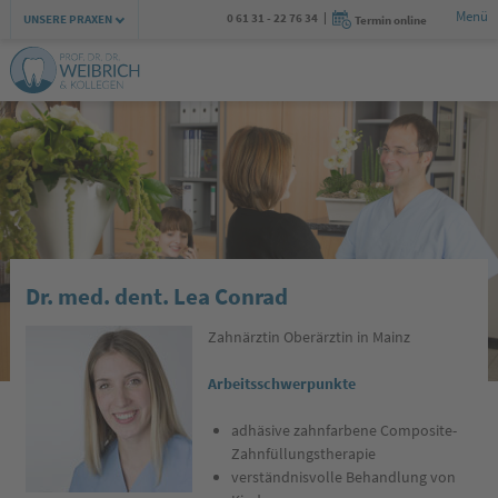
Menü
Zur Navigation springen
Zum Inhalt springen
0 61 31 - 22 76 34
UNSERE PRAXEN
Termin online
Dr. med. dent. Lea Conrad
Zahnärztin Oberärztin in Mainz
Arbeitsschwerpunkte
adhäsive zahnfarbene Composite-
Zahnfüllungstherapie
verständnisvolle Behandlung von