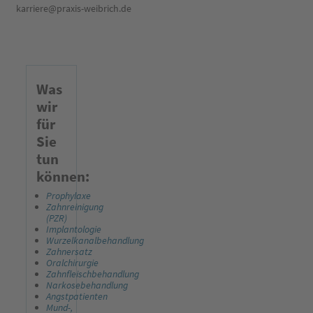
karriere@praxis-weibrich.de
Was
wir
für
Sie
tun
können:
Prophylaxe
Zahnreinigung
(PZR)
Implantologie
Wurzelkanalbehandlung
Zahnersatz
Oralchirurgie
Zahnfleischbehandlung
Narkosebehandlung
Angstpatienten
Mund-,