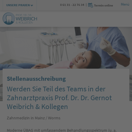
Menü
Zur Navigation springen
Zum Inhalt springen
0 61 31 - 22 76 34
UNSERE PRAXEN
Termin online
Stellenausschreibung
Werden Sie Teil des Teams in der
Zahnarztpraxis Prof. Dr. Dr. Gernot
Weibrich & Kollegen
Zahnmedizin in Mainz / Worms
Moderne ÜBAG mit umfassendem Behandlungsspektrum (u. a.