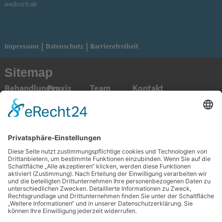
weibrich.de
Datenschutz
Barrierefreiheit
Impressum
Sitemap
Behandlungen
Praxis
Team
Kontakt
Prophylaxe
Praxisteam
Prof. Dr. med.
Impressum
Hochwertiger
Unser Service
Dr. med. dent.
Barrierefreiheit
Zahnersatz
für Sie
G. Weibrich
Datenschutz
Implantologie
Wunschtermin
Dr. med. dent.
Sprechzeiten
Astrid Steiner
Knochenaufbauende
Anfahrtsbeschreibungen
Dr. med. dent.
Behandlung
Lea Conrad
Parodontologie
Mainz
ZÄ Christina
Endodontologie
Innenstadt
Hoffmann
Oralchirurgie
Mainz
ZÄ Charlotte
Mund-, Kiefer-
Mombach
Keeler
und
Mainz
Dr. med. dent.
Gesichtschirurg
Gonsenheim
Melanie
(MKG)
Mainz
Weibrich
Knochenaufbau
Laubenheim
ZA Adnan
Zahnästhetik
Mainz
Hamouda