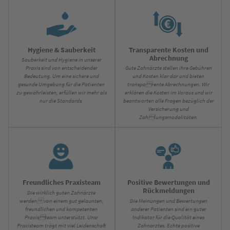
Hygiene & Sauberkeit
Transparente Kosten und
Abrechnung
Sauberkeit und Hygiene in unserer
Praxis sind von entscheidender
Gute Zahnärzte stellen ihre Gebühren
Bedeutung. Um eine sichere und
und Kosten klar dar und bieten
gesunde Umgebung für die Patienten
transparente Abrechnungen. Wir
zu gewährleisten, erfüllen wir mehr als
erklären die Kosten im Voraus und wir
nur die Standards.
beantworten alle Fragen bezüglich der
Versicherung und
Zahlungsmodalitäten.
Freundliches Praxisteam
Positive Bewertungen und
Rückmeldungen
Die wirklich guten Zahnärzte
werden von einem gut gelaunten,
Die Meinungen und Bewertungen
freundlichen und kompetenten
anderer Patienten sind ein guter
Praxisteam unterstützt. Unsr
Indikator für die Qualität eines
Praxisteam trägt mit viel Leidenschaft
Zahnarztes. Echte positive