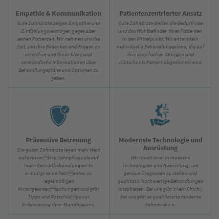
Empathie & Kommunikation
Patientenzentrierter Ansatz
Gute Zahnärzte zeigen Empathie und
Gute Zahnärzte stellen die Bedürfnisse
Einfühlungsvermögen gegenüber
und das Wohlbefinden ihrer Patienten
seinen Patienten. Wir nehmen uns die
in den Mittelpunkt. Wir entwickeln
Zeit, um ihre Bedenken und Fragen zu
individuelle Behandlungspläne, die auf
verstehen und Ihnen klare und
ihre spezifischen Anliegen und
verständliche Informationen über
Wünsche als Patient abgestimmt sind.
Behandlungspläne und Optionen zu
geben.
Präventive Betreuung
Modernste Technologie und
Ausrüstung
Die guten Zahnärzte legen mehr Wert
auf präventive Zahnpflege als auf
Wir investieren in moderne
teure Spezialbehandlungen. Er
Technologien und Ausrüstung, um
ermutigt seine Patienten zu
genaue Diagnosen zu stellen und
regelmäßigen
qualitativ hochwertige Behandlungen
Vorsorgeuntersuchungen und gibt
anzubieten. Bei uns gibt's kein Chichi,
Tipps und Ratschläge zur
bei uns gibt es qualifizierte moderne
Verbesserung ihrer Mundhygiene.
Zahnmedizin.