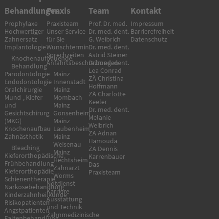
Behandlungen
Praxis
Team
Kontakt
Prophylaxe
Praxisteam
Prof. Dr. med.
Impressum
Hochwertiger
Unser Service
Dr. med. dent.
Barrierefreiheit
Zahnersatz
für Sie
G. Weibrich
Datenschutz
Implantologie
Wunschtermin
Dr. med. dent.
Sprechzeiten
Astrid Steiner
Knochenaufbauende
Anfahrtsbeschreibungen
Dr. med. dent.
Behandlung
Lea Conrad
Parodontologie
Mainz
ZÄ Christina
Endodontologie
Innenstadt
Hoffmann
Oralchirurgie
Mainz
ZÄ Charlotte
Mund-, Kiefer-
Mombach
Keeler
und
Mainz
Dr. med. dent.
Gesichtschirurg
Gonsenheim
Melanie
(MKG)
Mainz
Weibrich
Knochenaufbau
Laubenheim
ZA Adnan
Zahnästhetik
Mainz
Hamouda
Weisenau
Bleaching
ZA Dennis
Mainz
Kieferorthopädische
Karrenbauer
Hechtsheim
Frühbehandlung
Das
Zahnarzt
Kieferorthopädie
Praxisteam
Worms
Schienentherapie
Notdienst
Narkosebehandlung
Karriere
Kinderzahnheilkunde
Ausstattung
Risikopatienten
und Technik
Angstpatienten
Zahnmedizinische
Faltenbehandlung