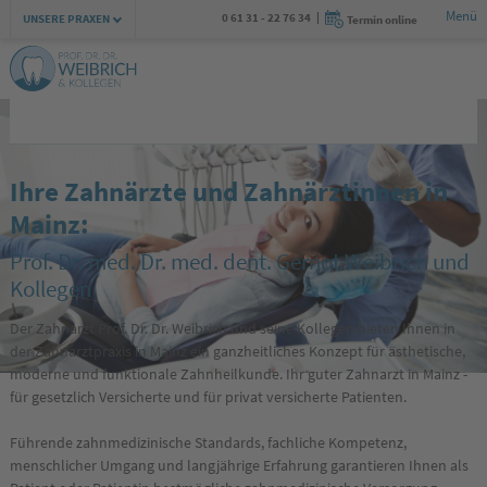
Menü
Zur Navigation springen
Zum Inhalt springen
0 61 31 - 22 76 34
UNSERE PRAXEN
Termin online
Worms - Innenstadt
0 62 41 - 24 89 0
Luisenstraße 7 | 67547 Worms
Ihre Zahnärzte und Zahnärztinnen in
Mainz:
Prof. Dr. med. Dr. med. dent. Gernot Weibrich und
Kollegen
Der Zahnarzt Prof. Dr. Dr. Weibrich und seine Kollegen bieten Ihnen in
der Zahnarztpraxis in Mainz ein ganzheitliches Konzept für ästhetische,
moderne und funktionale Zahnheilkunde. Ihr guter Zahnarzt in Mainz -
für gesetzlich Versicherte und für privat versicherte Patienten.
Führende zahnmedizinische Standards, fachliche Kompetenz,
menschlicher Umgang und langjährige Erfahrung garantieren Ihnen als